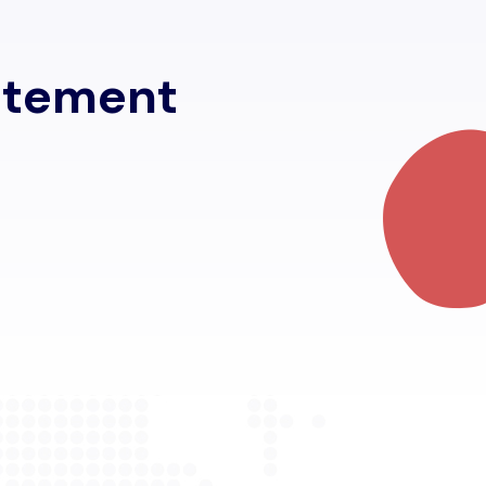
i
t
e
m
e
n
t