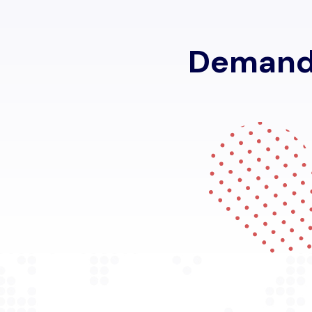
D
e
m
a
n