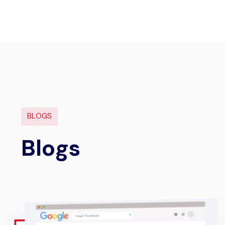
B
L
O
G
S
B
l
o
g
s