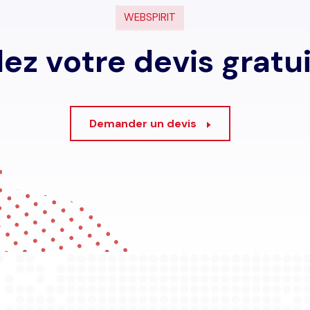
W
E
B
S
P
I
R
I
T
d
e
z
v
o
t
r
e
d
e
v
i
s
g
r
a
t
u
Demander un devis