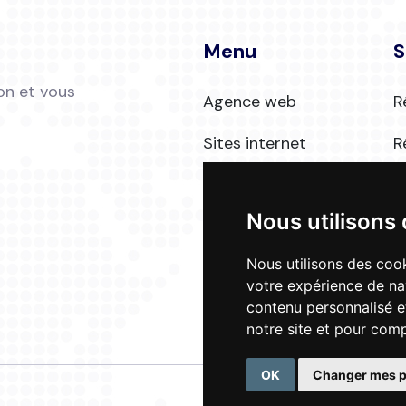
Menu
S
ion et vous
Agence web
R
Sites internet
R
Charte graphique
C
Nous utilisons
Contact
Nous utilisons des cook
votre expérience de na
contenu personnalisé et
notre site et pour com
OK
Changer mes p